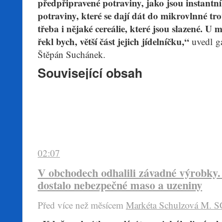
předpřipravené potraviny, jako jsou instantn
potraviny, které se dají dát do mikrovlnné trou
třeba i nějaké cereálie, které jsou slazené. U ml
řekl bych, větší část jejich jídelníčku,“
uvedl ga
Štěpán Suchánek.
Související obsah
02:07
V obchodech odhalili závadné výrobky.
dostalo nebezpečné maso a uzeniny
Před více než mĕsícem
Markéta Schulzová
M. 