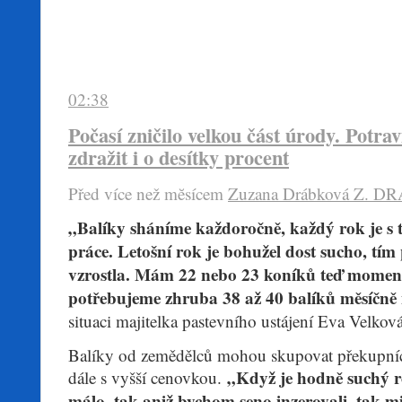
02:38
Počasí zničilo velkou část úrody. Potr
zdražit i o desítky procent
Před více než mĕsícem
Zuzana Drábková
Z. D
„Balíky sháníme každoročně, každý rok je s t
práce. Letošní rok je bohužel dost sucho, tí
vzrostla. Mám 22 nebo 23 koníků teď momen
potřebujeme zhruba 38 až 40 balíků měsíčně
situaci majitelka pastevního ustájení Eva Velková
Balíky od zemědělců mohou skupovat překupníci,
„Když je hodně suchý r
dále s vyšší cenovkou.
málo, tak aniž bychom seno inzerovali, tak mi