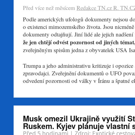
Před více než mĕsícem
Redakce TN.cz
R. TN.C
​Podle amerických ufologů dokumenty nejsou d
o existenci mimozemského života. Jsou nicméně r
dokumenty odtajňují. Jiní lidé ale jejich nadšení
že jen chtějí odvést pozornost od jiných téma
zveřejněným spisům jedna z obyvatelek USA Isa
Trumpa a jeho administrativu kritizuje i opozice 
zpravodajci. Zveřejnění dokumentů o UFO považ
odvedení pozornosti od války v Íránu a špatné e
Musk omezil Ukrajině využití S
Ruskem. Kyjev plánuje vlastní s
Před 5 hodinami
| Zdroj:
Exotické cestov