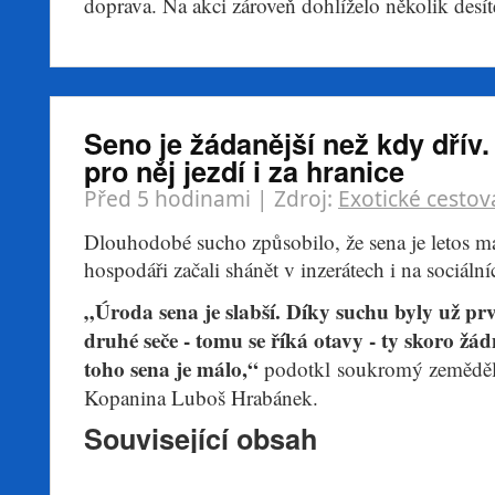
doprava. Na akci zároveň dohlíželo několik desíte
Seno je žádanější než kdy dřív.
pro něj jezdí i za hranice
Před 5 hodinami
| Zdroj:
Exotické cestov
Dlouhodobé sucho způsobilo, že sena je letos m
hospodáři začali shánět v inzerátech i na sociálníc
„Úroda sena je slabší. Díky suchu byly už prvn
druhé seče - tomu se říká otavy - ty skoro žá
toho sena je málo,“
podotkl soukromý zeměděl
Kopanina Luboš Hrabánek.
Související obsah