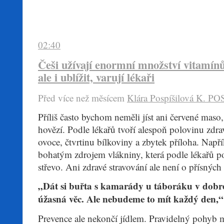
02:40
Češi užívají enormní množství vitamín
ale i ublížit, varují lékaři
Před více než mĕsícem
Klára Pospíšilová
K. PO
​Příliš často bychom neměli jíst ani červené maso
hovězí. Podle lékařů tvoří alespoň polovinu zdrav
ovoce, čtvrtinu bílkoviny a zbytek příloha. Napří
bohatým zdrojem vlákniny, která podle lékařů p
střevo. Ani zdravé stravování ale není o přísných
„Dát si buřta s kamarády u táboráku v dob
úžasná věc. Ale nebudeme to mít každý den,“
Prevence ale nekončí jídlem. Pravidelný pohyb 