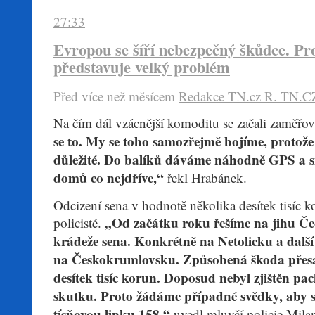
27:33
Evropou se šíří nebezpečný škůdce. Pr
představuje velký problém
Před více než mĕsícem
Redakce TN.cz
R. TN.C
​Na čím dál vzácnější komoditu se začali zaměřova
se to. My se toho samozřejmě bojíme, protože 
důležité. Do balíků dáváme náhodně GPS a sn
domů co nejdříve,“
řekl Hrabánek.
Odcizení sena v hodnotě několika desítek tisíc ko
„Od začátku roku řešíme na jihu Če
policisté.
krádeže sena. Konkrétně na Netolicku a dalš
na Českokrumlovsku. Způsobená škoda přesa
desítek tisíc korun. Doposud nebyl zjištěn pa
skutku. Proto žádáme případné svědky, aby 
tísňovou linku 158,“
uvedl mluvčí policie Mila