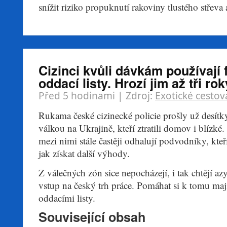
snížit riziko propuknutí rakoviny tlustého střeva
Cizinci kvůli dávkám používají 
oddací listy. Hrozí jim až tři ro
Před 5 hodinami
| Zdroj:
Exotické cestov
Rukama české cizinecké policie prošly už desítky 
válkou na Ukrajině, kteří ztratili domov i blízké
mezi nimi stále častěji odhalují podvodníky, kteř
jak získat další výhody.
Z válečných zón sice nepocházejí, i tak chtějí az
vstup na český trh práce. Pomáhat si k tomu maj
oddacími listy.
Související obsah