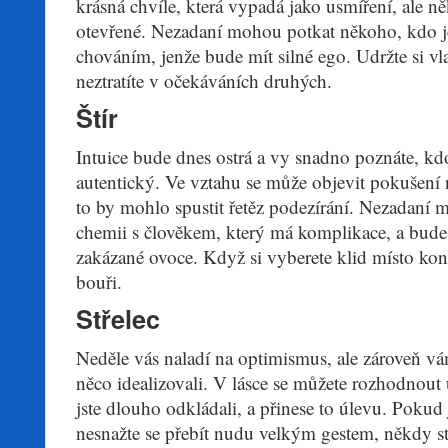
krásná chvíle, která vypadá jako usmíření, ale ně
otevřené. Nezadaní mohou potkat někoho, kdo je
chováním, jenže bude mít silné ego. Udržte si vla
neztratíte v očekáváních druhých.
Štír
Intuice bude dnes ostrá a vy snadno poznáte, kdo
autentický. Ve vztahu se může objevit pokušení n
to by mohlo spustit řetěz podezírání. Nezadaní m
chemii s člověkem, který má komplikace, a bude 
zakázané ovoce. Když si vyberete klid místo kon
bouři.
Střelec
Neděle vás naladí na optimismus, ale zároveň vám
něco idealizovali. V lásce se můžete rozhodnout 
jste dlouho odkládali, a přinese to úlevu. Pokud 
nesnažte se přebít nudu velkým gestem, někdy st