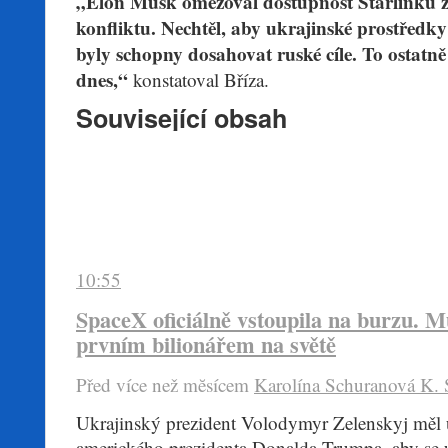
„Elon Musk omezoval dostupnost Starlinku z
konfliktu. Nechtěl, aby ukrajinské prostředky
byly schopny dosahovat ruské cíle. To ostatně
dnes,“
konstatoval Bříza.
Související obsah
10:55
SpaceX oficiálně vstoupila na burzu. Mu
prvním bilionářem na světě
Před více než mĕsícem
Karolína Schuranová
K.
​Ukrajinský prezident Volodymyr Zelenskyj měl 
amerického prezidenta Donalda Trumpa, aby se 