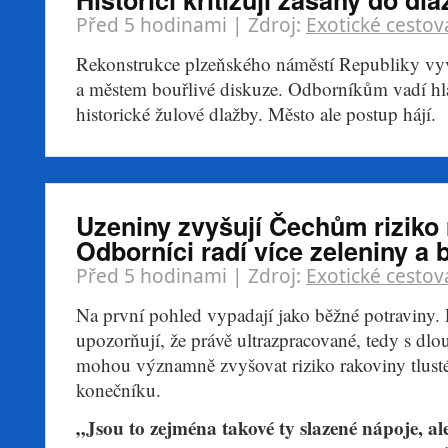
Před 5 hodinami
| Zdroj:
Exotické cestov
Rekonstrukce plzeňského náměstí Republiky vyv
a městem bouřlivé diskuze. Odborníkům vadí hl
historické žulové dlažby. Město ale postup hájí.
Uzeniny zvyšují Čechům riziko 
Odborníci radí více zeleniny a b
Před 5 hodinami
| Zdroj:
Exotické cestov
Na první pohled vypadají jako běžné potraviny. 
upozorňují, že právě ultrazpracované, tedy s dlou
mohou významně zvyšovat riziko rakoviny tlusté
konečníku.
„Jsou to zejména takové ty slazené nápoje, ale