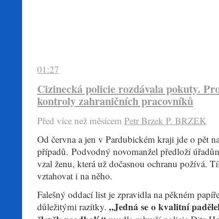
01:27
Cizinecká policie rozdávala pokuty. Pr
kontroly zahraničních pracovníků
Před více než mĕsícem
Petr Brzek
P. BRZEK
​Od června a jen v Pardubickém kraji jde o pět 
případů. Podvodný novomanžel předloží úřadům
vzal ženu, která už dočasnou ochranu požívá. T
vztahovat i na něho.
Falešný oddací list je zpravidla na pěkném papíř
„Jedná se o kvalitní paděle
důležitými razítky.