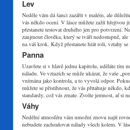
Lev
Neděle vám dá šanci zazářit v malém, ale důlež
vás někdo ocení. V lásce můžete zažít hřejivou j
přestanete testovat druhého jen pro potvrzení.
zaujmout člověka, který se tváří nedostupně, ale 
na váš krok. Když přestanete hrát roli, vztahy se
Panna
Uzavřete si v hlavě jednu kapitolu, uděláte tím m
náladu. Ve vztazích se může ukázat, že vaše „p
vnímána jako kontrola, a to vyvolá odpor. Pokud
můžete se přistihnout, že vás přitahuje někdo, k
standardy, což vás zmate. Zvolte jemnost, ať si ne
Váhy
Nedělní atmosféra vám umožní znovu najít rovn
nebudete zachraňovat nálady všech kolem. V lás