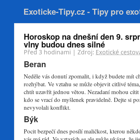
Exoticke-Tipy.cz - Tipy pro exo
Horoskop na dnešní den 9. srpn
vlny budou dnes silné
Před 3 hodinami
| Zdroj:
Exotické cestov
Beran
Neděle vás donutí zpomalit, i když budete mít c
rozhýbat. Ve vztahu se může objevit citlivé téma
chtít uzavřít jednou větou. Nezadaní mohou cítit
kdo se vrací do myšlenek pravidelně. Dejte si po
nevyvolali konflikt.
Býk
Pocit bezpečí dnes posílí maličkost, kterou někdo
vás má rád. Ve vztazích se ale může ukázat, že ji