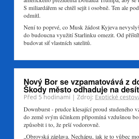
S miliardářem se chtěl sejít i osobně. Ten ale po
odmítl.
Není to poprvé, co Musk žádost Kyjeva nevyslyš
do budoucna využití Starlinku omezit. Od příští
budovat síť vlastních satelitů.
Nový Bor se vzpamatovává z d
Škody město odhaduje na desít
Před 5 hodinami
| Zdroj:
Exotické cestov
Downburst - prudce klesající proud studeného 
do země svým účinkem připomíná vzdušnou b
způsobit i to, že prší vodorovně.
„Obrovská záplava. Nechápu, jak je to vůbec mož