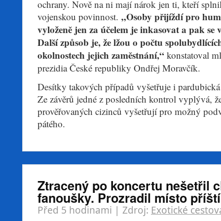
ochrany. Nově na ni mají nárok jen ti, kteří splnil
„Osoby přijíždí pro hu
vojenskou povinnost.
vyloženě jen za účelem je inkasovat a pak se vr
Další způsob je, že lžou o počtu spolubydlící
okolnostech jejich zaměstnání,“
konstatoval ml
prezidia České republiky Ondřej Moravčík.
Desítky takových případů vyšetřuje i pardubická 
Ze závěrů jedné z posledních kontrol vyplývá, ž
prověřovaných cizinců vyšetřují pro možný po
pátého.
Ztracený po koncertu nešetřil 
fanoušky. Prozradil místo příšt
Před 5 hodinami
| Zdroj:
Exotické cestov