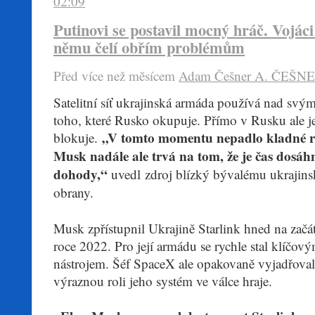
02:09
Putinovi se postavil mocný hráč. Vojáci
němu čelí obřím problémům
Před více než mĕsícem
Adam Češner
A. ČEŠN
​Satelitní síť ukrajinská armáda používá nad sv
toho, které Rusko okupuje. Přímo v Rusku ale j
„V tomto momentu nepadlo kladné r
blokuje.
Musk nadále ale trvá na tom, že je čas dosáh
dohody,“
uvedl zdroj blízký bývalému ukrajin
obrany.
Musk zpřístupnil Ukrajině Starlink hned na začá
roce 2022. Pro její armádu se rychle stal klíč
nástrojem. Šéf SpaceX ale opakovaně vyjadřoval
výraznou roli jeho systém ve válce hraje.