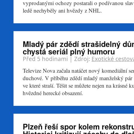
vyprodanými ochozy postarali o podívanou slav
ledě nechyběly ani hvězdy z NHL.
Mladý pár zdědí strašidelný d
chystá seriál plný humoru
Před 5 hodinami
| Zdroj:
Exotické cestov
Televize Nova začala natáčet nový komediální seri
duchové. V příběhu zdědí mladý manželský pár 
ve které straší. Těšit se můžete nejen na krásné ku
hvězdné herecké obsazení.
Plzeň řeší spor kolem rekonstr
Historici kritizují zásahy do dl