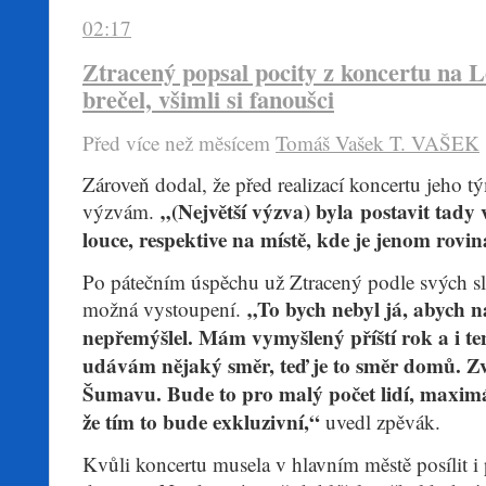
02:17
Ztracený popsal pocity z koncertu na 
brečel, všimli si fanoušci
Před více než mĕsícem
Tomáš Vašek
T. VAŠEK
​Zároveň dodal, že před realizací koncertu jeho tý
„(Největší výzva) byla postavit tady 
výzvám.
louce, respektive na místě, kde je jenom rovin
Po pátečním úspěchu už Ztracený podle svých sl
„To bych nebyl já, abych n
možná vystoupení.
nepřemýšlel. Mám vymyšlený příští rok a i te
udávám nějaký směr, teď je to směr domů. Zv
Šumavu. Bude to pro malý počet lidí, maximál
že tím to bude exkluzivní,“
uvedl zpěvák.
Kvůli koncertu musela v hlavním městě posílit 