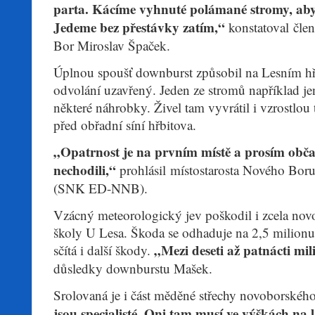
parta. Kácíme vyhnuté polámané stromy, aby 
Jedeme bez přestávky zatím,“
konstatoval čle
Bor Miroslav Špaček.
Úplnou spoušť downburst způsobil na Lesním hřb
odvolání uzavřený. Jeden ze stromů například je
některé náhrobky. Živel tam vyvrátil i vzrostlou t
před obřadní síní hřbitova.
„Opatrnost je na prvním místě a prosím obč
nechodili,“
prohlásil místostarosta Nového Bo
(SNK ED-NNB).
Vzácný meteorologický jev poškodil i zcela nov
školy U Lesa. Škoda se odhaduje na 2,5 milion
„Mezi deseti až patnácti mil
sčítá i další škody.
důsledky downburstu Mašek.
Srolovaná je i část měděné střechy novoborského
jsou specialisté. Oni tam musí ve výškách na 