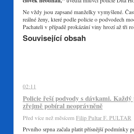
člověk neodhalí,“
uvedla mluvčí policie Dita H
Ne vždy jsou zapsané manželky vymyšlené. Čas
reálné ženy, které podle policie o podvodech mo
Pachateli v případě prokázání viny hrozí až tři r
Související obsah
02:11
Policie řeší podvody s dávkami. Každý p
zřejmě pobíral neoprávněně
Před více než mĕsícem
Filip Pultar
F. PULTAR
​Prvního srpna začala platit přísnější podmínky 