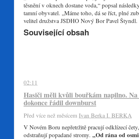
těsnění v oknech dostane voda,“ popsal násled
tamní obyvatel. „Máme toho, dá se říct, plné zuby
velitel družstva JSDHO Nový Bor Pavel Štyndl.
Související obsah
02:11
Hasiči měli kvůli bouřkám napilno. N
dokonce řádil downburst
Před více než mĕsícem
Ivan Berka
I. BERKA
​V Novém Boru nepřetržitě pracují odklízecí čety
„Od rána od osmi 
odstraňují popadané stromy.