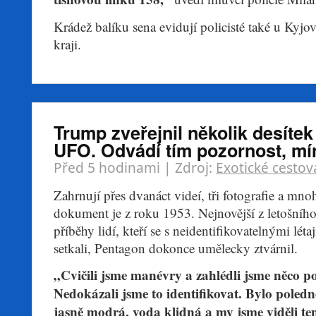
Krádež balíku sena evidují policisté také u Kyj
kraji.
Trump zveřejnil několik desítek
UFO. Odvádí tím pozornost, mí
Před 5 hodinami
| Zdroj:
Exotické cestov
Zahrnují přes dvanáct videí, tři fotografie a mnoh
dokument je z roku 1953. Nejnovější z letošníh
příběhy lidí, kteří se s neidentifikovatelnými lét
setkali, Pentagon dokonce umělecky ztvárnil.
„Cvičili jsme manévry a zahlédli jsme něco p
Nedokázali jsme to identifikovat. Bylo poledn
jasně modrá, voda klidná a my jsme viděli te