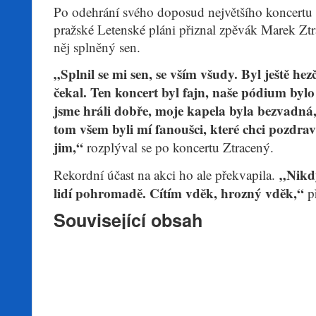
Po odehrání svého doposud největšího koncertu 
pražské Letenské pláni přiznal zpěvák Marek Ztr
něj splněný sen.
„Splnil se mi sen, se vším všudy. Byl ještě hezč
čekal. Ten koncert byl fajn, naše pódium bylo
jsme hráli dobře, moje kapela byla bezvadná, 
tom všem byli mí fanoušci, které chci pozdra
jim,“
rozplýval se po koncertu Ztracený.
„Nikdy
Rekordní účast na akci ho ale překvapila.
lidí pohromadě. Cítím vděk, hrozný vděk,“
př
Související obsah