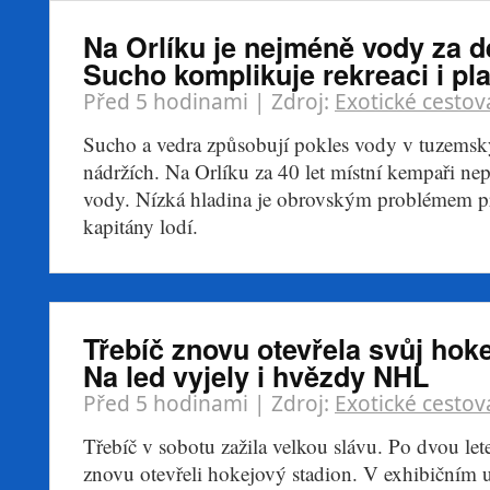
Na Orlíku je nejméně vody za de
Sucho komplikuje rekreaci i pl
Před 5 hodinami
| Zdroj:
Exotické cestov
Sucho a vedra způsobují pokles vody v tuzems
nádržích. Na Orlíku za 40 let místní kempaři ne
vody. Nízká hladina je obrovským problémem pr
kapitány lodí.
Třebíč znovu otevřela svůj hoke
Na led vyjely i hvězdy NHL
Před 5 hodinami
| Zdroj:
Exotické cestov
Třebíč v sobotu zažila velkou slávu. Po dvou let
znovu otevřeli hokejový stadion. V exhibičním u