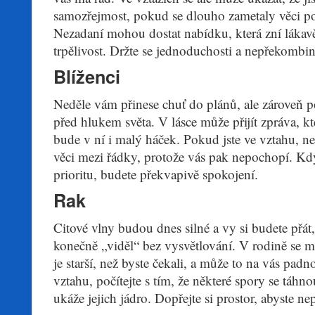
samozřejmost, pokud se dlouho zametaly věci p
Nezadaní mohou dostat nabídku, která zní lákavě,
trpělivost. Držte se jednoduchosti a nepřekombin
Blíženci
Neděle vám přinese chuť do plánů, ale zároveň po
před hlukem světa. V lásce může přijít zpráva, kt
bude v ní i malý háček. Pokud jste ve vztahu, ne
věci mezi řádky, protože vás pak nepochopí. Kdy
prioritu, budete překvapivě spokojení.
Rak
Citové vlny budou dnes silné a vy si budete přát
konečně „viděl“ bez vysvětlování. V rodině se mů
je starší, než byste čekali, a může to na vás padn
vztahu, počítejte s tím, že některé spory se táhno
ukáže jejich jádro. Dopřejte si prostor, abyste nepř