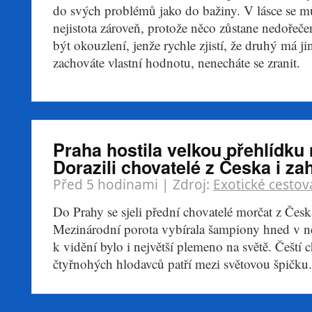
do svých problémů jako do bažiny. V lásce se mů
nejistota zároveň, protože něco zůstane nedoře
být okouzlení, jenže rychle zjistí, že druhý má ji
zachováte vlastní hodnotu, nenecháte se zranit.
Praha hostila velkou přehlídku
Dorazili chovatelé z Česka i za
Před 5 hodinami
| Zdroj:
Exotické cestov
Do Prahy se sjeli přední chovatelé morčat z Česka
Mezinárodní porota vybírala šampiony hned v ně
k vidění bylo i největší plemeno na světě. Čeští 
čtyřnohých hlodavců patří mezi světovou špičku.