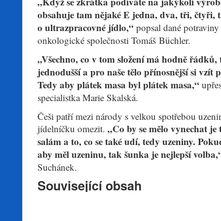
„Když se zkrátka podíváte na jakýkoli výro
obsahuje tam nějaké E jedna, dva, tři, čtyři, 
o ultrazpracovné jídlo,“
popsal dané potraviny
onkologické společnosti Tomáš Büchler.
„Všechno, co v tom složení má hodně řádků,
jednodušší a pro naše tělo přínosnější si vzít
Tedy aby plátek masa byl plátek masa,“
upřes
specialistka Marie Skalská.
Češi patří mezi národy s velkou spotřebou uzenin
„Co by se mělo vynechat je
jídelníčku omezit.
salám a to, co se také udí, tedy uzeniny. Pok
aby měl uzeninu, tak šunka je nejlepší volba,
Suchánek.
Související obsah